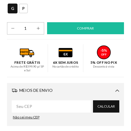
G
P
-5%
FRETE
6X
OFF
FRETE GRÁTIS
6X SEM JUROS
5% OFF NO PIX
Acima de R$399,90 p/ SP
No cartão de crédito
Desconto à vista
e Sul
MEIOS DE ENVIO
Alterar CEP
CALCULAR
Não sei meu CEP