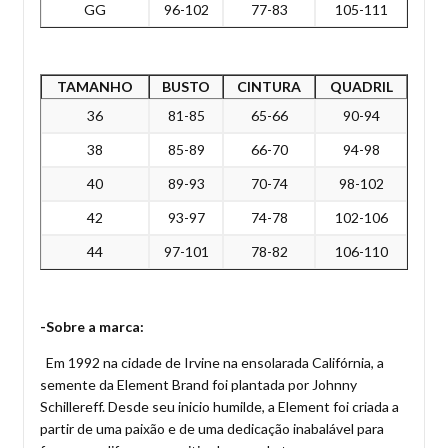
GG
96-102
77-83
105-111
TAMANHO
BUSTO
CINTURA
QUADRIL
36
81-85
65-66
90-94
38
85-89
66-70
94-98
40
89-93
70-74
98-102
42
93-97
74-78
102-106
44
97-101
78-82
106-110
-Sobre a marca:
Em 1992 na cidade de Irvine na ensolarada Califórnia, a
semente da Element Brand foi plantada por Johnny
Schillereff. Desde seu inicio humilde, a Element foi criada a
partir de uma paixão e de uma dedicação inabalável para