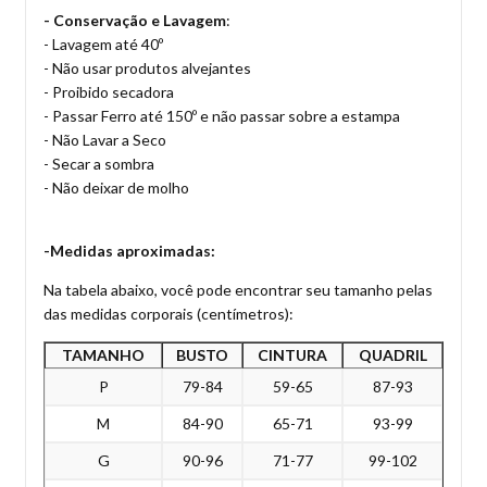
- Conservação e Lavagem
:
- Lavagem até 40º
- Não usar produtos alvejantes
- Proibido secadora
- Passar Ferro até 150º e não passar sobre a estampa
- Não Lavar a Seco
- Secar a sombra
- Não deixar de molho
-Medidas aproximadas:
Na tabela abaixo, você pode encontrar seu tamanho pelas
das medidas corporais (centímetros):
TAMANHO
BUSTO
CINTURA
QUADRIL
P
79-84
59-65
87-93
M
84-90
65-71
93-99
G
90-96
71-77
99-102