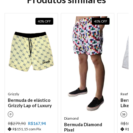
40
%
OFF
40
%
OFF
Grizzly
Reef
Bermuda de elástico
Bermu
Grizzly Lap of Luxury
Like L
P
38
Diamond
R$279,90
R$167,94
R$189
Bermuda Diamond
R$151,15
com
Pix
R$1
Pixel