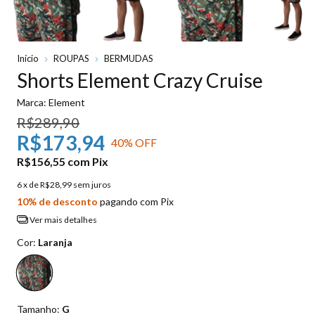
Início
ROUPAS
BERMUDAS
Shorts Element Crazy Cruise
Marca:
Element
R$289,90
R$173,94
40
% OFF
R$156,55
com
Pix
6
x de
R$28,99
sem juros
10% de desconto
pagando com Pix
Ver mais detalhes
Cor:
Laranja
Tamanho:
G