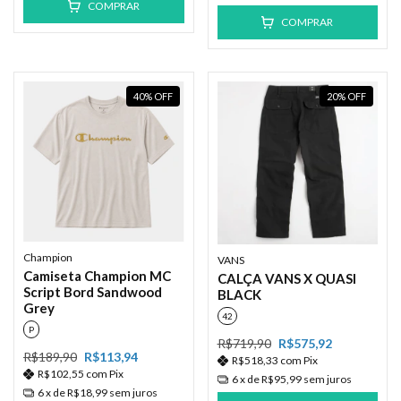
COMPRAR
COMPRAR
40
%
OFF
20
%
OFF
Champion
VANS
Camiseta Champion MC
CALÇA VANS X QUASI
Script Bord Sandwood
BLACK
Grey
42
P
R$719,90
R$575,92
R$189,90
R$113,94
R$518,33
com
Pix
R$102,55
com
Pix
6
x de
R$95,99
sem juros
6
x de
R$18,99
sem juros