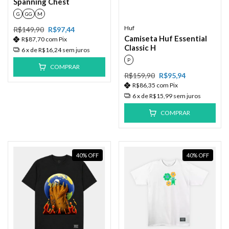
Spanning Chest
G
GG
M
Huf
R$149,90
R$97,44
Camiseta Huf Essential
R$87,70
com
Pix
Classic H
6
x de
R$16,24
sem juros
P
COMPRAR
R$159,90
R$95,94
R$86,35
com
Pix
6
x de
R$15,99
sem juros
COMPRAR
40
%
OFF
40
%
OFF