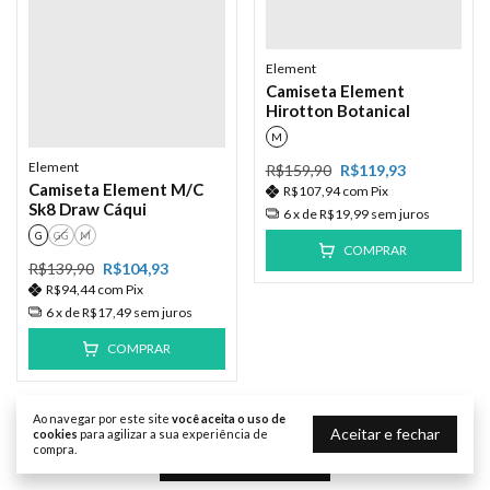
Element
Camiseta Element
Hirotton Botanical
M
Element
R$159,90
R$119,93
Camiseta Element M/C
R$107,94
com
Pix
Sk8 Draw Cáqui
6
x de
R$19,99
sem juros
G
GG
M
COMPRAR
R$139,90
R$104,93
R$94,44
com
Pix
6
x de
R$17,49
sem juros
COMPRAR
Ao navegar por este site
você aceita o uso de
Aceitar e fechar
cookies
para agilizar a sua experiência de
compra.
Exibir mais produtos