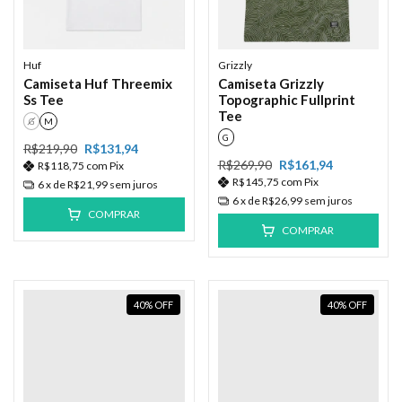
Huf
Grizzly
Camiseta Huf Threemix
Camiseta Grizzly
Ss Tee
Topographic Fullprint
Tee
G
M
G
R$219,90
R$131,94
R$269,90
R$161,94
R$118,75
com
Pix
R$145,75
com
Pix
6
x de
R$21,99
sem juros
6
x de
R$26,99
sem juros
COMPRAR
COMPRAR
40
%
OFF
40
%
OFF