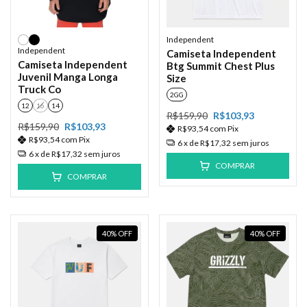
Independent
Independent
Camiseta Independent
Camiseta Independent
Btg Summit Chest Plus
Juvenil Manga Longa
Size
Truck Co
2GG
12
16
14
R$159,90
R$103,93
R$159,90
R$103,93
R$93,54
com
Pix
R$93,54
com
Pix
6
x de
R$17,32
sem juros
6
x de
R$17,32
sem juros
COMPRAR
COMPRAR
40
%
OFF
40
%
OFF