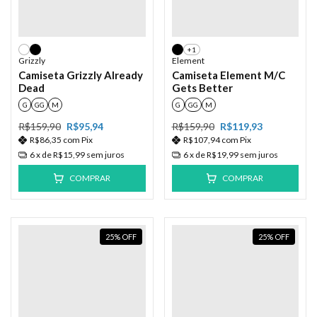
+1
Grizzly
Element
Camiseta Grizzly Already
Camiseta Element M/C
Dead
Gets Better
G
GG
M
G
GG
M
R$159,90
R$95,94
R$159,90
R$119,93
R$86,35
com
Pix
R$107,94
com
Pix
6
x de
R$15,99
sem juros
6
x de
R$19,99
sem juros
COMPRAR
COMPRAR
25
%
OFF
25
%
OFF