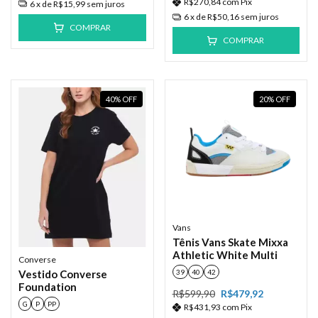
R$270,84
com
Pix
6
x de
R$15,99
sem juros
6
x de
R$50,16
sem juros
COMPRAR
COMPRAR
40
%
OFF
20
%
OFF
Vans
Tênis Vans Skate Mixxa
Athletic White Multi
Converse
Vestido Converse
39
40
42
Foundation
R$599,90
R$479,92
G
P
PP
R$431,93
com
Pix