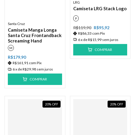
LRG
Camiseta LRG Stack Logo
P
Santa Cruz
R$119,90
R$95,92
Camiseta Manga Longa
R$86,33
com
Pix
Santa Cruz Frontandback
6
x de
R$15,99
sem juros
Screaming Hand
M
COMPRAR
R$179,90
R$161,91
com
Pix
6
x de
R$29,98
sem juros
COMPRAR
20
%
OFF
20
%
OFF