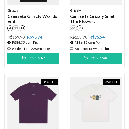
Grizzly
Grizzly
Camiseta Grizzly Worlds
Camiseta Grizzly Smell
End
The Flowers
G
GG
M
GG
M
R$159,90
R$95,94
R$159,90
R$95,94
R$86,35
com
Pix
R$86,35
com
Pix
6
x de
R$15,99
sem juros
6
x de
R$15,99
sem juros
COMPRAR
COMPRAR
35
%
OFF
35
%
OFF