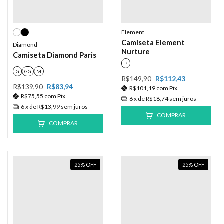
Element
Camiseta Element
Diamond
Nurture
Camiseta Diamond Paris
P
G
GG
M
R$149,90
R$112,43
R$139,90
R$83,94
R$101,19
com
Pix
R$75,55
com
Pix
6
x de
R$18,74
sem juros
6
x de
R$13,99
sem juros
COMPRAR
COMPRAR
25
%
OFF
25
%
OFF