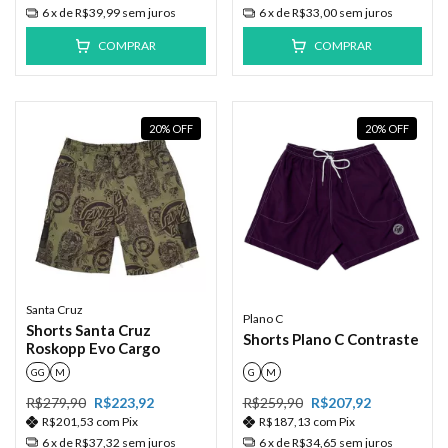
6
x de
R$39,99
sem juros
6
x de
R$33,00
sem juros
COMPRAR
COMPRAR
20
%
OFF
20
%
OFF
Santa Cruz
Plano C
Shorts Santa Cruz
Shorts Plano C Contraste
Roskopp Evo Cargo
GG
M
G
M
R$279,90
R$223,92
R$259,90
R$207,92
R$201,53
com
Pix
R$187,13
com
Pix
6
x de
R$37,32
sem juros
6
x de
R$34,65
sem juros