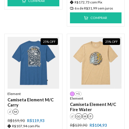
COMPRAR
R$172,73
com
Pix
6
x de
R$31,99
sem juros
COMPRAR
25
%
OFF
25
%
OFF
Element
+1
Element
Camiseta Element M/C
Camiseta Element M/C
Carry
Fire Water
G
M
G
GG
M
P
R$159,90
R$119,93
R$139,90
R$104,93
R$107,94
com
Pix