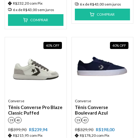
R$232,20
com
Pix
6
x de
R$43,00
sem juros
6
x de
R$43,00
sem juros
COMPRAR
COMPRAR
40
%
OFF
40
%
OFF
Converse
Converse
Tênis Converse Pro Blaze
Tênis Converse
Classic Puffed
Boulevard Azul
39
40
39
43
R$399,90
R$239,94
R$329,90
R$198,00
R$215,95
com
Pix
R$178,20
com
Pix