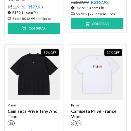
R$209,90
R$167,92
R$119,90
R$77,93
R$151,13
com
Pix
R$70,14
com
Pix
6
x de
R$27,99
sem juros
6
x de
R$12,99
sem juros
COMPRAR
COMPRAR
35
%
OFF
35
%
OFF
Privê
Privê
Camiseta Privê Tiny And
Camiseta Privê France
True
Vibe
GG
G
M