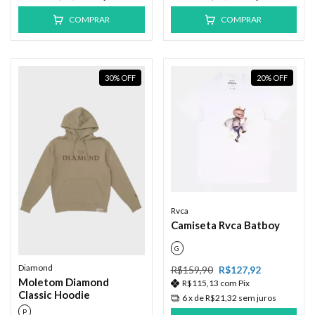
COMPRAR
COMPRAR
30
%
OFF
20
%
OFF
Rvca
Camiseta Rvca Batboy
G
Diamond
R$159,90
R$127,92
Moletom Diamond
R$115,13
com
Pix
Classic Hoodie
6
x de
R$21,32
sem juros
P