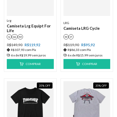
Lrg
LRG
Camiseta Lrg Equipt For
Camiseta LRG Cycle
Life
G
GG
M
M
P
R$149,90
R$119,92
R$119,90
R$95,92
R$107,93
com
Pix
R$86,33
com
Pix
6
x de
R$19,99
sem juros
6
x de
R$15,99
sem juros
COMPRAR
COMPRAR
35
%
OFF
35
%
OFF