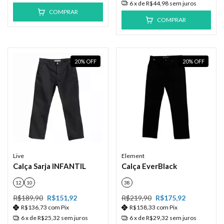
6
x de
R$44,98
sem juros
COMPRAR
COMPRAR
20
%
OFF
20
%
OFF
Live
Element
Calça Sarja INFANTIL
Calça EverBlack
12
10
38
R$189,90
R$151,92
R$219,90
R$175,92
R$136,73
com
Pix
R$158,33
com
Pix
6
x de
R$25,32
sem juros
6
x de
R$29,32
sem juros