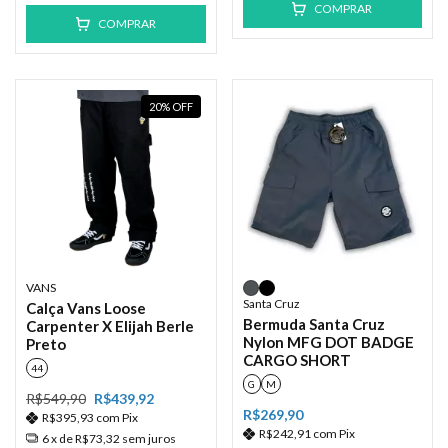
COMPRAR
COMPRAR
20
%
OFF
VANS
Santa Cruz
Calça Vans Loose
Bermuda Santa Cruz
Carpenter X Elijah Berle
Nylon MFG DOT BADGE
Preto
CARGO SHORT
44
G
M
R$549,90
R$439,92
R$269,90
R$395,93
com
Pix
R$242,91
com
Pix
6
x de
R$73,32
sem juros