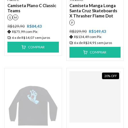
Camiseta Plano C Classic
Camiseta Manga Longa
Teams
Santa Cruz Skateboards
X Thrasher Flame Dot
G
M
P
R$129,90
R$84,43
R$229,90
R$149,43
R$75,99
com
Pix
R$134,49
com
Pix
6
x de
R$14,07
sem juros
6
x de
R$24,91
sem juros
COMPRAR
COMPRAR
20
%
OFF