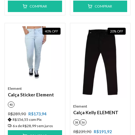
COMPRAR
COMPRAR
40
%
OFF
20
%
OFF
Element
Calça Sticker Element
40
Element
Calça Kelly ELEMENT
R$289,90
R$173,94
R$156,55
com
Pix
38
36
6
x de
R$28,99
sem juros
R$239,90
R$191,92