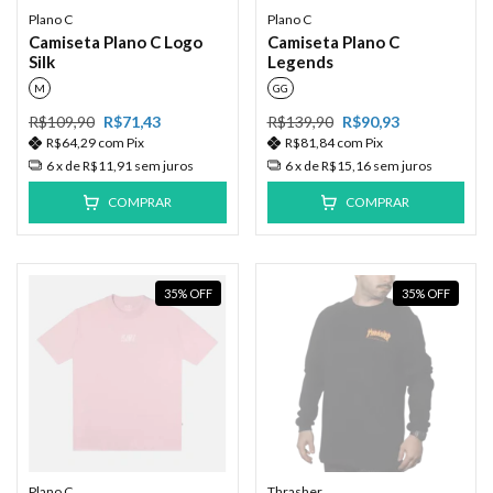
Plano C
Plano C
Camiseta Plano C Logo
Camiseta Plano C
Silk
Legends
M
GG
R$109,90
R$71,43
R$139,90
R$90,93
R$64,29
com
Pix
R$81,84
com
Pix
6
x de
R$11,91
sem juros
6
x de
R$15,16
sem juros
COMPRAR
COMPRAR
35
%
OFF
35
%
OFF
Plano C
Thrasher