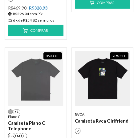
COMPRAR
R$469,90
R$328,93
R$296,04
com
Pix
6
x de
R$54,82
sem juros
COMPRAR
35
%
OFF
20
%
OFF
+1
RVCA
Plano C
Camiseta Rvca Girlfriend
Camiseta Plano C
Telephone
P
GG
M
G