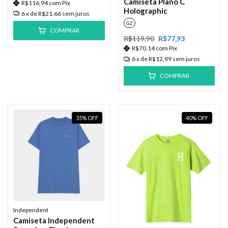
Camiseta Plano C
R$116,94
com
Pix
Holographic
6
x de
R$21,66
sem juros
G2
COMPRAR
R$119,90
R$77,93
R$70,14
com
Pix
6
x de
R$12,99
sem juros
COMPRAR
35
%
OFF
40
%
OFF
Independent
Camiseta Independent