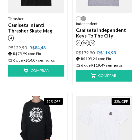
Thrasher
Independent
Camiseta Infantil
Camiseta Independent
Thrasher Skate Mag
Keys To The City
4
G
GG
M
R$129,90
R$84,43
R$179,90
R$116,93
R$75,99
com
Pix
R$105,24
com
Pix
6
x de
R$14,07
sem juros
6
x de
R$19,49
sem juros
COMPRAR
COMPRAR
35
%
OFF
35
%
OFF