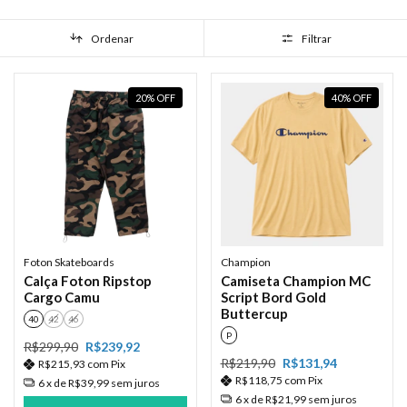
Ordenar
Filtrar
20
%
OFF
40
%
OFF
Foton Skateboards
Champion
Calça Foton Ripstop
Camiseta Champion MC
Cargo Camu
Script Bord Gold
Buttercup
40
42
46
P
R$299,90
R$239,92
R$219,90
R$131,94
R$215,93
com
Pix
R$118,75
com
Pix
6
x de
R$39,99
sem juros
6
x de
R$21,99
sem juros