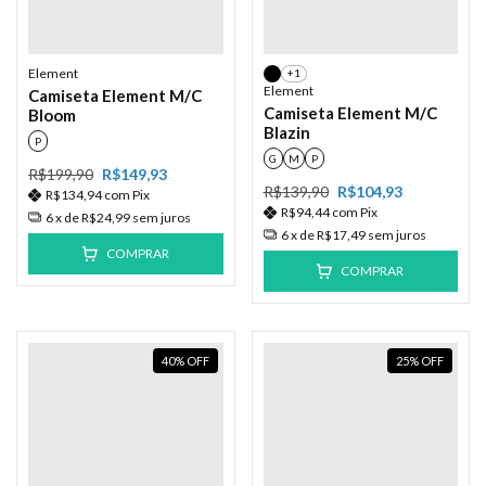
Element
+1
Element
Camiseta Element M/C
Camiseta Element M/C
Bloom
Blazin
P
G
M
P
R$199,90
R$149,93
R$139,90
R$104,93
R$134,94
com
Pix
R$94,44
com
Pix
6
x de
R$24,99
sem juros
6
x de
R$17,49
sem juros
COMPRAR
COMPRAR
40
%
OFF
25
%
OFF