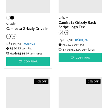
Grizzly
Camiseta Grizzly Back
Grizzly
Script Logo Tee
Camiseta Grizzly Drive In
GG
M
G
GG
R$139,90
R$83,94
R$149,90
R$89,94
R$75,55
com
Pix
R$80,95
com
Pix
6
x de
R$13,99
sem juros
6
x de
R$14,99
sem juros
COMPRAR
COMPRAR
40
%
OFF
25
%
OFF