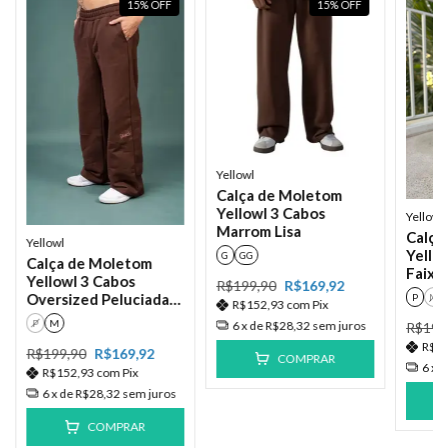
15
%
OFF
15
%
OFF
Yellowl
Calça de Moletom
Yellowl 3 Cabos
Yellowl
Marrom Lisa
Calça
Yellowl
Yello
G
GG
Calça de Moletom
Faixa 
Yellowl 3 Cabos
R$199,90
R$169,92
Oversized Peluciada
P
M
R$152,93
com
Pix
com recorte - Marrom
P
M
6
x de
R$28,32
sem juros
R$199
R$1
R$199,90
R$169,92
COMPRAR
6
x 
R$152,93
com
Pix
6
x de
R$28,32
sem juros
COMPRAR