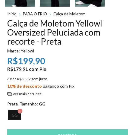
Início
PARA O FRIO
Calça de Moletom
Calça de Moletom Yellowl
Oversized Peluciada com
recorte - Preta
Marca:
Yellowl
R$199,90
R$179,91
com
Pix
6
x de
R$33,32
sem juros
10% de desconto
pagando com Pix
Ver mais detalhes
Preta, Tamanho:
GG
GG