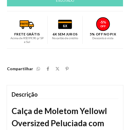
-5%
FRETE
6X
OFF
FRETE GRÁTIS
6X SEM JUROS
5% OFF NO PIX
Acima de R$399,90 p/ SP
No cartão de crédito
Desconto à vista
e Sul
Compartilhar
Descrição
Calça de Moletom Yellowl
Oversized Peluciada com